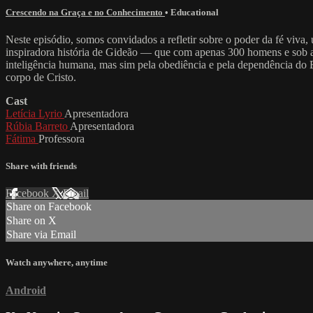
Crescendo na Graça e no Conhecimento
•
Educational
Neste episódio, somos convidados a refletir sobre o poder da fé viva
inspiradora história de Gideão — que com apenas 300 homens e sob a
inteligência humana, mas sim pela obediência e pela dependência do 
corpo de Cristo.
Cast
Letícia Lyrio
Apresentadora
Rúbia Barreto
Apresentadora
Fátima
Professora
Share with friends
Facebook
X
Email
Share on Facebook
Share on X
Share via Email
Watch anywhere, anytime
Android