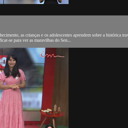
imento, as crianças e os adolescentes aprendem sobre a histórica trave
icar-se para ver as maravilhas do Sen...