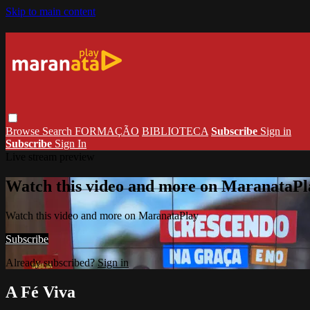
Skip to main content
Browse
Search
FORMAÇÃO
BIBLIOTECA
Subscribe
Sign in
Subscribe
Sign In
Live stream preview
Watch this video and more on MaranataPl
Watch this video and more on MaranataPlay
Subscribe
Already subscribed?
Sign in
A Fé Viva