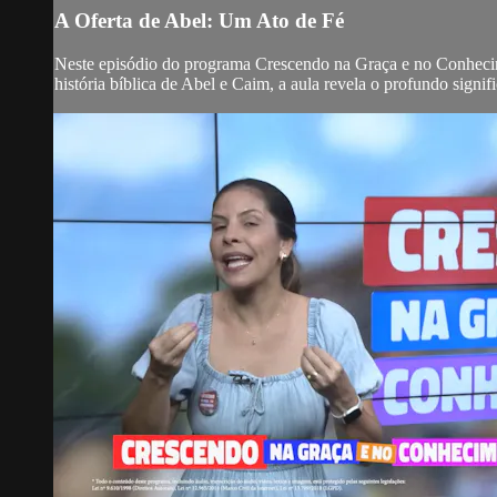
A Oferta de Abel: Um Ato de Fé
Neste episódio do programa Crescendo na Graça e no Conhecime
história bíblica de Abel e Caim, a aula revela o profundo signific