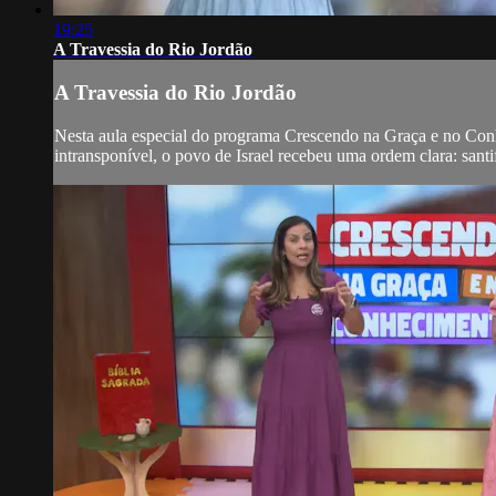
19:25
A Travessia do Rio Jordão
A Travessia do Rio Jordão
Nesta aula especial do programa Crescendo na Graça e no Conhec
intransponível, o povo de Israel recebeu uma ordem clara: santif