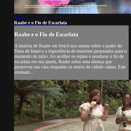
18:42
Raabe e o Fio de Escarlata
Raabe e o Fio de Escarlata
A história de Raabe em Jericó nos ensina sobre o poder do
Deus de Israel e a importância de estarmos preparados para o
momento do juízo. Ao acolher os espias e pendurar o fio de
escarlata em sua janela, Raabe selou uma aliança que
preservou sua casa enquanto os muros da cidade caíam. Este
ensinam...