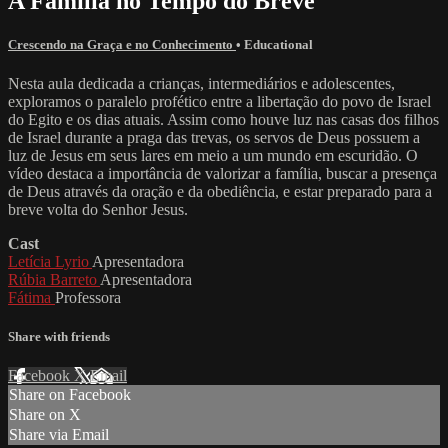
A Família no Tempo do Breve
Crescendo na Graça e no Conhecimento
•
Educational
Nesta aula dedicada a crianças, intermediários e adolescentes,
exploramos o paralelo profético entre a libertação do povo de Israel
do Egito e os dias atuais. Assim como houve luz nas casas dos filhos
de Israel durante a praga das trevas, os servos de Deus possuem a
luz de Jesus em seus lares em meio a um mundo em escuridão. O
vídeo destaca a importância de valorizar a família, buscar a presença
de Deus através da oração e da obediência, e estar preparado para a
breve volta do Senhor Jesus.
Cast
Letícia Lyrio
Apresentadora
Rúbia Barreto
Apresentadora
Fátima
Professora
Share with friends
Facebook
X
Email
Share on Facebook
Share on X
Share via Email