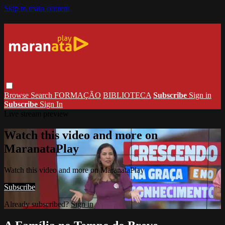
Skip to main content
Browse
Search
FORMAÇÃO
BIBLIOTECA
Subscribe
Sign in
Subscribe
Sign In
Live stream preview
Watch this video and more on
MaranataPlay
Watch this video and more on MaranataPlay
Subscribe
Already subscribed?
Sign in