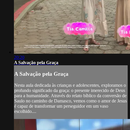
20:20
A Salvação pela Graça
A Salvação pela Graça
Nesta aula dedicada às crianças e adolescentes, exploramos o
profundo significado da graça: o presente imerecido de Deus
para a humanidade. Através do relato bíblico da conversão de
Saulo no caminho de Damasco, vemos como o amor de Jesus
é capaz de transformar um perseguidor em um vaso
escolhido....