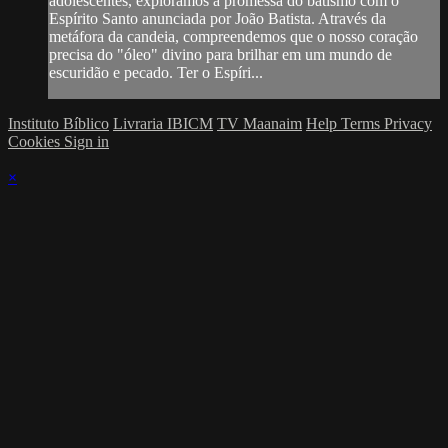
adolescentes, exploramos a promessa do batismo com o
Espírito Santo anunciada por João Batista. Através da
metáfora da candeia, compreendemos que o nosso coração
precisa do "óleo" divino para brilhar em um mundo de
escuridão e pecado. Ter o Espíri...
Instituto Bíblico
Livraria IBICM
TV Maanaim
Help
Terms
Privacy
Cookies
Sign in
×