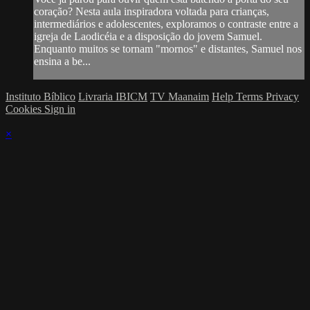
coração? Nesta aula inspiradora voltada para crianças,
intermediários e adolescentes, exploramos o contraste entre a
igreja de Laodicéia e a disposição do jovem Samuel.
Enquanto muitos se tornam "mornos" e distantes, Samuel nos
ensina a be...
Instituto Bíblico
Livraria IBICM
TV Maanaim
Help
Terms
Privacy
Cookies
Sign in
×