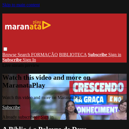
Skip to main content
Browse
Search
FORMAÇÃO
BIBLIOTECA
Subscribe
Sign in
Subscribe
Sign In
Live stream preview
Watch this video and more on
MaranataPlay
Watch this video and more on MaranataPlay
Subscribe
Already subscribed?
Sign in