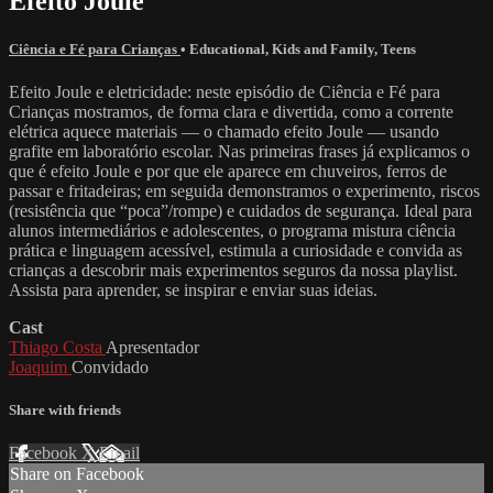
Efeito Joule
Ciência e Fé para Crianças
•
Educational
,
Kids and Family
,
Teens
Efeito Joule e eletricidade: neste episódio de Ciência e Fé para
Crianças mostramos, de forma clara e divertida, como a corrente
elétrica aquece materiais — o chamado efeito Joule — usando
grafite em laboratório escolar. Nas primeiras frases já explicamos o
que é efeito Joule e por que ele aparece em chuveiros, ferros de
passar e fritadeiras; em seguida demonstramos o experimento, riscos
(resistência que “poca”/rompe) e cuidados de segurança. Ideal para
alunos intermediários e adolescentes, o programa mistura ciência
prática e linguagem acessível, estimula a curiosidade e convida as
crianças a descobrir mais experimentos seguros da nossa playlist.
Assista para aprender, se inspirar e enviar suas ideias.
Cast
Thiago Costa
Apresentador
Joaquim
Convidado
Share with friends
Facebook
X
Email
Share on Facebook