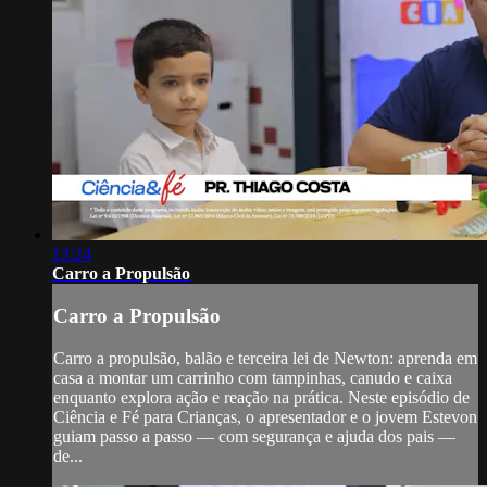
13:24
Carro a Propulsão
Carro a Propulsão
Carro a propulsão, balão e terceira lei de Newton: aprenda em
casa a montar um carrinho com tampinhas, canudo e caixa
enquanto explora ação e reação na prática. Neste episódio de
Ciência e Fé para Crianças, o apresentador e o jovem Estevon
guiam passo a passo — com segurança e ajuda dos pais —
de...