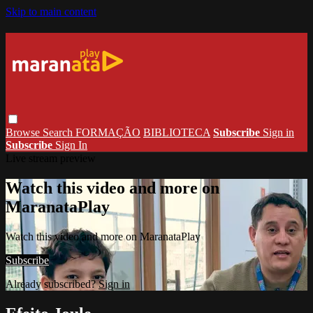
Skip to main content
Browse
Search
FORMAÇÃO
BIBLIOTECA
Subscribe
Sign in
Subscribe
Sign In
Live stream preview
Watch this video and more on
MaranataPlay
Watch this video and more on MaranataPlay
Subscribe
Already subscribed?
Sign in