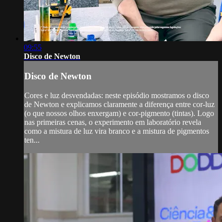
09:55
Disco de Newton
Disco de Newton
Cores e luz desvendadas: neste episódio mostramos o disco
de Newton e explicamos claramente a diferença entre cor-luz
(o que nossos olhos enxergam) e cor-pigmento (tintas). Logo
nas primeiras cenas, o experimento em laboratório revela
como a mistura de luz vira branco e a mistura de pigmentos
ten...