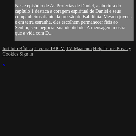
Neste episódio de As Profecias de Daniel, a abertura do
capítulo 1 destaca a coragem espiritual de Daniel e seus
companheiros diante da pressão de Babilônia. Mesmo jovens
e em terra estranha, eles escolhem permanecer fiéis ao
Senhor, sem negociar sua identidade. A mensagem mostra
que a vida com D...
Instituto Bíblico
Livraria IBICM
TV Maanaim
Help
Terms
Privacy
Cookies
Sign in
×