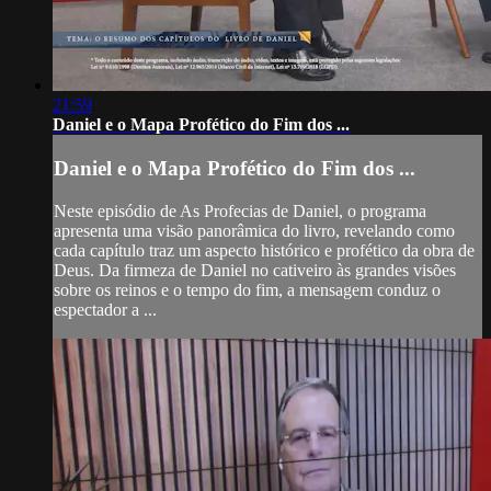
21:59
Daniel e o Mapa Profético do Fim dos ...
Daniel e o Mapa Profético do Fim dos ...
Neste episódio de As Profecias de Daniel, o programa
apresenta uma visão panorâmica do livro, revelando como
cada capítulo traz um aspecto histórico e profético da obra de
Deus. Da firmeza de Daniel no cativeiro às grandes visões
sobre os reinos e o tempo do fim, a mensagem conduz o
espectador a ...