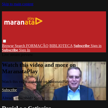
Skip to main content
Browse
Search
FORMAÇÃO
BIBLIOTECA
Subscribe
Sign in
Subscribe
Sign In
Live stream preview
Watch this video and more on
MaranataPlay
Watch this video and more on MaranataPlay
Subscribe
Already subscribed?
Sign in