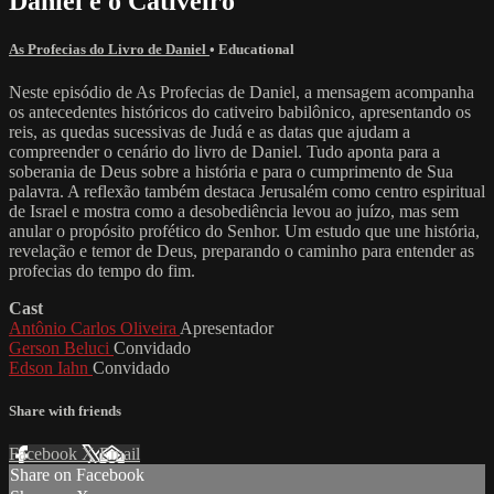
Daniel e o Cativeiro
As Profecias do Livro de Daniel
•
Educational
Neste episódio de As Profecias de Daniel, a mensagem acompanha
os antecedentes históricos do cativeiro babilônico, apresentando os
reis, as quedas sucessivas de Judá e as datas que ajudam a
compreender o cenário do livro de Daniel. Tudo aponta para a
soberania de Deus sobre a história e para o cumprimento de Sua
palavra. A reflexão também destaca Jerusalém como centro espiritual
de Israel e mostra como a desobediência levou ao juízo, mas sem
anular o propósito profético do Senhor. Um estudo que une história,
revelação e temor de Deus, preparando o caminho para entender as
profecias do tempo do fim.
Cast
Antônio Carlos Oliveira
Apresentador
Gerson Beluci
Convidado
Edson Iahn
Convidado
Share with friends
Facebook
X
Email
Share on Facebook