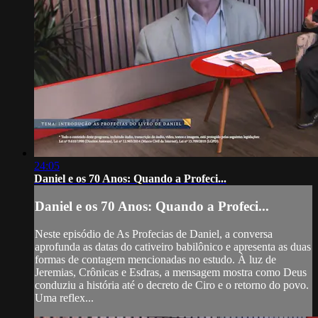
24:05
Daniel e os 70 Anos: Quando a Profeci...
Daniel e os 70 Anos: Quando a Profeci...
Neste episódio de As Profecias de Daniel, a conversa
aprofunda as datas do cativeiro babilônico e apresenta as duas
formas de contagem mencionadas no estudo. À luz de
Jeremias, Crônicas e Esdras, a mensagem mostra como Deus
conduziu a história até o decreto de Ciro e o retorno do povo.
Uma reflex...