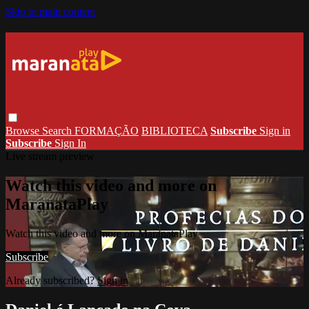
Skip to main content
Browse
Search
FORMAÇÃO
BIBLIOTECA
Subscribe
Sign in
Subscribe
Sign In
Live stream preview
Watch this video and more on
MaranataPlay
Watch this video and more on MaranataPlay
Subscribe
Already subscribed?
Sign in