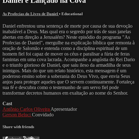
Daniel é Lançado na Cova
As Profecias do Livro de Daniel
•
Educational
Daniel enfrentou uma sentença de morte por causa de sua devoção
inabalável a Deus. Mas qual era o segredo por trás de suas janelas
abertas em direção a Jerusalém? Neste episódio do programa "As
Profecias de Daniel", mergulhe na explicação bíblica que remonta à
oração de Salomão e entenda como a disciplina espiritual de um
homem fiel foi capaz de mover os céus e paralisar a fúria de feras
famintas em uma cova lacrada. Acompanhe a angústia do Rei Dario
e o triunfo glorioso de Daniel, que saiu ileso da armadilha de seus
inimigos. Mais do que um relato histórico, esta mensagem é um
poderoso ensino sobre a soberania do Deus Vivo, que envia Seus
anjos para proteger aqueles que O servem continuamente. Fortaleça
sua fé e descubra como o testemunho de um servo fiel pode
transformar decretos humanos em exaltação ao nome do Senhor.
Cast
Antônio Carlos Oliveira
Apresentador
Gerson Beluci
Convidado
Share with friends
Facebook
X
Email