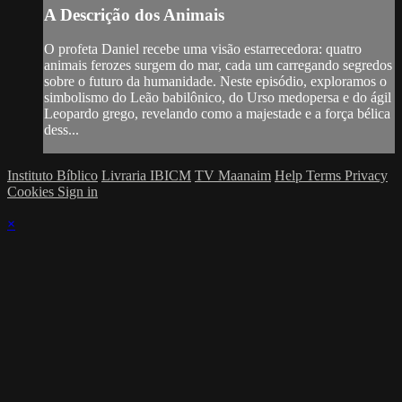
A Descrição dos Animais
O profeta Daniel recebe uma visão estarrecedora: quatro
animais ferozes surgem do mar, cada um carregando segredos
sobre o futuro da humanidade. Neste episódio, exploramos o
simbolismo do Leão babilônico, do Urso medopersa e do ágil
Leopardo grego, revelando como a majestade e a força bélica
dess...
Instituto Bíblico
Livraria IBICM
TV Maanaim
Help
Terms
Privacy
Cookies
Sign in
×