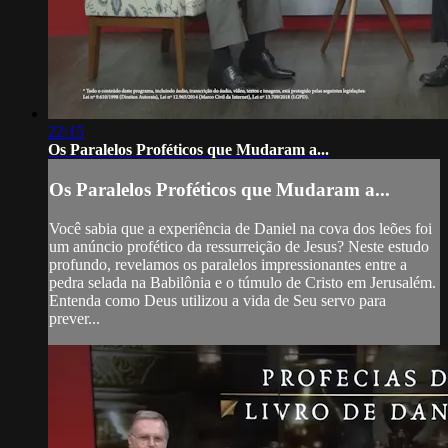
22:15
Os Paralelos Proféticos que Mudaram a...
Os Paralelos Proféticos que Mudaram a...
Você sabia que a experiência de Daniel na cova dos leões foi
um anúncio profético da ressurreição de Jesus? Neste estudo
profundo, revelamos os paralelos impressionantes entre a
pedra selada na Babilônia e o túmulo de Cristo em Jerusalém.
Entenda como Deus utilizou a vida de Seu servo para
prever...