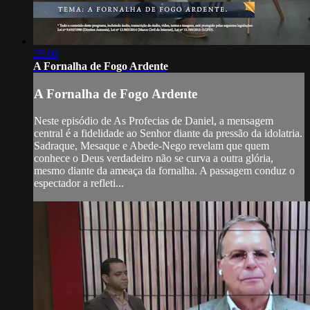
25:00
A Fornalha de Fogo Ardente
A Fornalha de Fogo Ardente
Neste episódio de As Profecias de Daniel, a mensagem
central é a fidelidade ao Senhor diante da pressão da idolatria.
Sadraque, Mesaque e Abede-Nego revelam que quem
conhece o Deus verdadeiro não se curva a outra glória,
mesmo diante da ameaça da fornalha. A passagem conduz o
espectador a refleti...