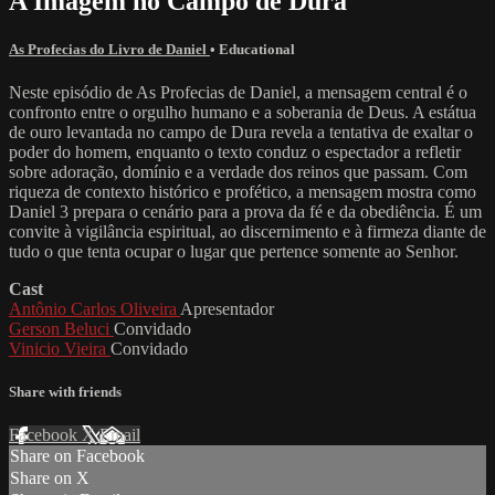
A Imagem no Campo de Dura
As Profecias do Livro de Daniel
•
Educational
Neste episódio de As Profecias de Daniel, a mensagem central é o
confronto entre o orgulho humano e a soberania de Deus. A estátua
de ouro levantada no campo de Dura revela a tentativa de exaltar o
poder do homem, enquanto o texto conduz o espectador a refletir
sobre adoração, domínio e a verdade dos reinos que passam. Com
riqueza de contexto histórico e profético, a mensagem mostra como
Daniel 3 prepara o cenário para a prova da fé e da obediência. É um
convite à vigilância espiritual, ao discernimento e à firmeza diante de
tudo o que tenta ocupar o lugar que pertence somente ao Senhor.
Cast
Antônio Carlos Oliveira
Apresentador
Gerson Beluci
Convidado
Vinicio Vieira
Convidado
Share with friends
Facebook
X
Email
Share on Facebook
Share on X