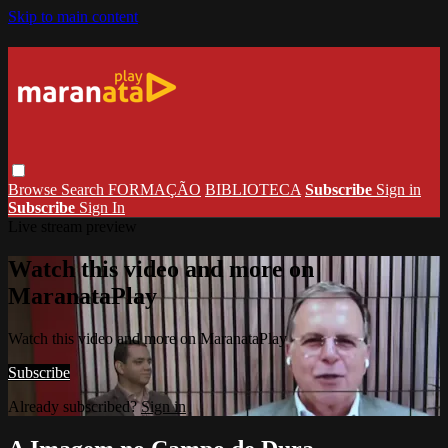
Skip to main content
Browse
Search
FORMAÇÃO
BIBLIOTECA
Subscribe
Sign in
Subscribe
Sign In
Live stream preview
Watch this video and more on
MaranataPlay
Watch this video and more on MaranataPlay
Subscribe
Already subscribed?
Sign in