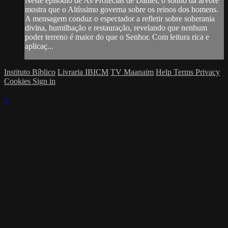
Neste episódio de As Profecias de Daniel, o sonho da árvore
mostra que o Altíssimo governa sobre os reinos dos homens.
A mensagem conduz o espectador a refletir sobre soberania
divina, humilhação e restauração, revelando que nenhum
poder terreno é maior do que o Senhor. Com leitura rica e
aplicaç...
Instituto Bíblico
Livraria IBICM
TV Maanaim
Help
Terms
Privacy
Cookies
Sign in
×