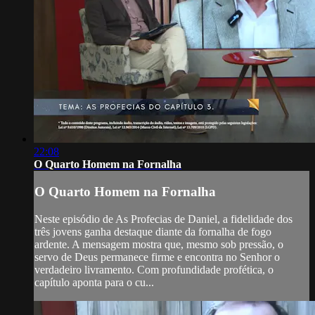
22:08
O Quarto Homem na Fornalha
O Quarto Homem na Fornalha
Neste episódio de As Profecias de Daniel, a fidelidade dos
três jovens ganha destaque diante da fornalha de fogo
ardente. A mensagem mostra que, mesmo sob pressão, o
servo de Deus permanece firme e encontra no Senhor o
verdadeiro livramento. Com profundidade profética, o
capítulo aponta para o cu...