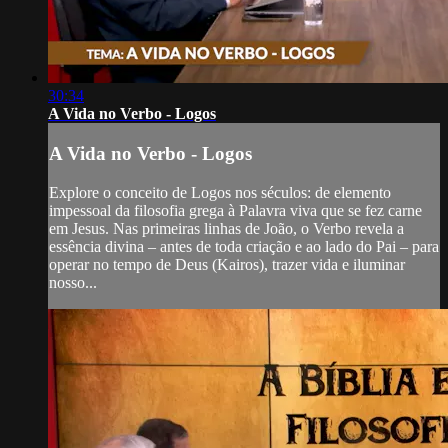
30:34
A Vida no Verbo - Logos
A Vida no Verbo - Logos
Explore o conceito de Logos nos séculos: de elemento
impessoal da filosofia grega à Palavra viva que se fez carne
em Jesus. Nas primeiras linhas de João, o Verbo revela a
essência divina – antes de toda criação e ao lado do Pai – para
operar no tempo de Deus (Kairos), trazer vida e iluminar
nosso...