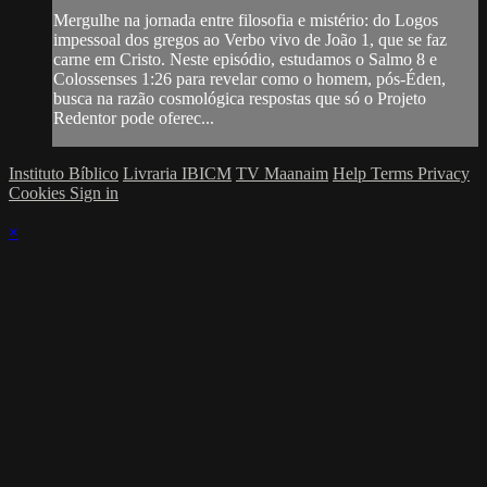
Mergulhe na jornada entre filosofia e mistério: do Logos
impessoal dos gregos ao Verbo vivo de João 1, que se faz
carne em Cristo. Neste episódio, estudamos o Salmo 8 e
Colossenses 1:26 para revelar como o homem, pós‐Éden,
busca na razão cosmológica respostas que só o Projeto
Redentor pode oferec...
Instituto Bíblico
Livraria IBICM
TV Maanaim
Help
Terms
Privacy
Cookies
Sign in
×