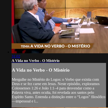
31:02
A Vida no Verbo - O Mistério
A Vida no Verbo - O Mistério
Mergulhe no Mistério do Logos: o Verbo que existia com
Deus e se fez carne em Jesus. Neste episódio, exploramos
Colossenses 1:26 e João 1:1–4 para desvendar como a
Palavra viva, antes oculta, foi revelada aos santos pelo
Espírito Santo. Entenda a distinção entre o “Logos” filosófico
—impessoal e l...