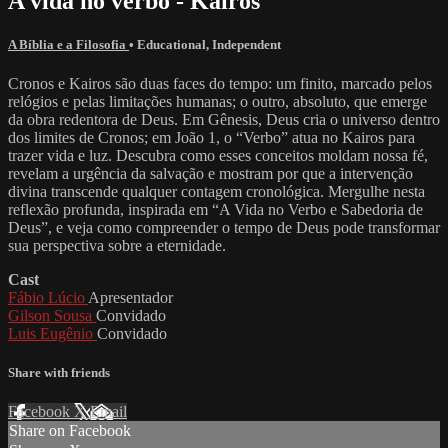
A vida no verbo - Kairós
A Bíblia e a Filosofia
•
Educational
,
Independent
Cronos e Kairos são duas faces do tempo: um finito, marcado pelos
relógios e pelas limitações humanas; o outro, absoluto, que emerge
da obra redentora de Deus. Em Gênesis, Deus cria o universo dentro
dos limites de Cronos; em João 1, o “Verbo” atua no Kairos para
trazer vida e luz. Descubra como esses conceitos moldam nossa fé,
revelam a urgência da salvação e mostram por que a intervenção
divina transcende qualquer contagem cronológica. Mergulhe nesta
reflexão profunda, inspirada em “A Vida no Verbo e Sabedoria de
Deus”, e veja como compreender o tempo de Deus pode transformar
sua perspectiva sobre a eternidade.
Cast
Fábio Lúcio
Apresentador
Gilson Sousa
Convidado
Luis Eugênio
Convidado
Share with friends
Facebook
X
Email
Share on Facebook