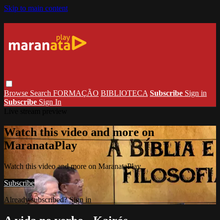
Skip to main content
Browse
Search
FORMAÇÃO
BIBLIOTECA
Subscribe
Sign in
Subscribe
Sign In
Live stream preview
Watch this video and more on
MaranataPlay
Watch this video and more on MaranataPlay
Subscribe
Already subscribed?
Sign in